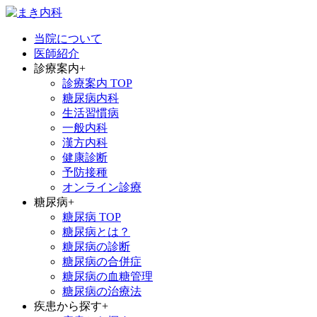
当院について
医師紹介
診療案内
+
診療案内 TOP
糖尿病内科
生活習慣病
一般内科
漢方内科
健康診断
予防接種
オンライン診療
糖尿病
+
糖尿病 TOP
糖尿病とは？
糖尿病の診断
糖尿病の合併症
糖尿病の血糖管理
糖尿病の治療法
疾患から探す
+