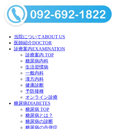
当院について
ABOUT US
医師紹介
DOCTOR
診療案内
EXAMINATION
診療案内 TOP
糖尿病内科
生活習慣病
一般内科
漢方内科
健康診断
予防接種
オンライン診療
糖尿病
DIABETES
糖尿病 TOP
糖尿病とは？
糖尿病の診断
糖尿病の合併症