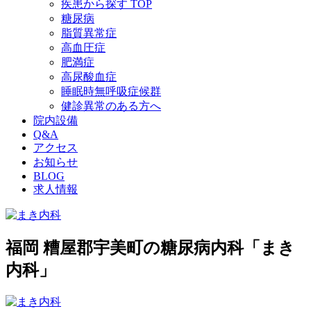
疾患から探す TOP
糖尿病
脂質異常症
高血圧症
肥満症
高尿酸血症
睡眠時無呼吸症候群
健診異常のある方へ
院内設備
Q&A
アクセス
お知らせ
BLOG
求人情報
福岡 糟屋郡宇美町の糖尿病内科「まき
内科」