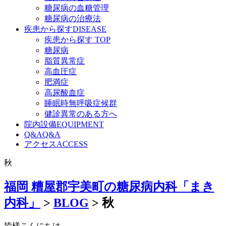
糖尿病の血糖管理
糖尿病の治療法
疾患から探す
DISEASE
疾患から探す TOP
糖尿病
脂質異常症
高血圧症
肥満症
高尿酸血症
睡眠時無呼吸症候群
健診異常のある方へ
院内設備
EQUIPMENT
Q&A
Q&A
アクセス
ACCESS
秋
福岡 糟屋郡宇美町の糖尿病内科「まき
内科」
>
BLOG
>
秋
皆様こんにちは。