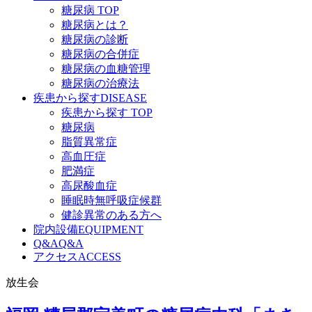
糖尿病 TOP
糖尿病とは？
糖尿病の診断
糖尿病の合併症
糖尿病の血糖管理
糖尿病の治療法
疾患から探す
DISEASE
疾患から探す TOP
糖尿病
脂質異常症
高血圧症
肥満症
高尿酸血症
睡眠時無呼吸症候群
健診異常のある方へ
院内設備
EQUIPMENT
Q&A
Q&A
アクセス
ACCESS
放生会