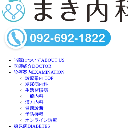
当院について
ABOUT US
医師紹介
DOCTOR
診療案内
EXAMINATION
診療案内 TOP
糖尿病内科
生活習慣病
一般内科
漢方内科
健康診断
予防接種
オンライン診療
糖尿病
DIABETES