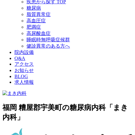
疾患から探す TOP
糖尿病
脂質異常症
高血圧症
肥満症
高尿酸血症
睡眠時無呼吸症候群
健診異常のある方へ
院内設備
Q&A
アクセス
お知らせ
BLOG
求人情報
福岡 糟屋郡宇美町の糖尿病内科「まき
内科」