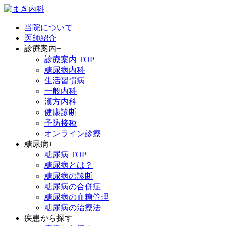
当院について
医師紹介
診療案内
+
診療案内 TOP
糖尿病内科
生活習慣病
一般内科
漢方内科
健康診断
予防接種
オンライン診療
糖尿病
+
糖尿病 TOP
糖尿病とは？
糖尿病の診断
糖尿病の合併症
糖尿病の血糖管理
糖尿病の治療法
疾患から探す
+