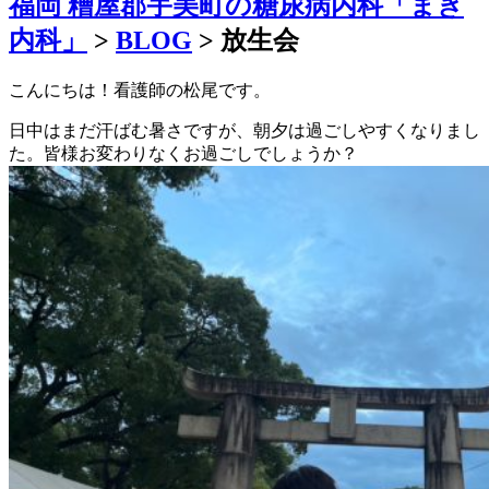
福岡 糟屋郡宇美町の糖尿病内科「まき
内科」
>
BLOG
>
放生会
こんにちは！看護師の松尾です。
日中はまだ汗ばむ暑さですが、朝夕は過ごしやすくなりまし
た。皆様お変わりなくお過ごしでしょうか？