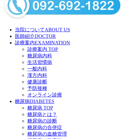
当院について
ABOUT US
医師紹介
DOCTOR
診療案内
EXAMINATION
診療案内 TOP
糖尿病内科
生活習慣病
一般内科
漢方内科
健康診断
予防接種
オンライン診療
糖尿病
DIABETES
糖尿病 TOP
糖尿病とは？
糖尿病の診断
糖尿病の合併症
糖尿病の血糖管理