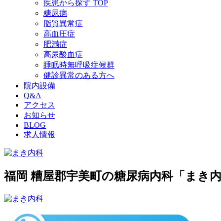
疾患から探す TOP
糖尿病
脂質異常症
高血圧症
肥満症
高尿酸血症
睡眠時無呼吸症候群
健診異常のある方へ
院内設備
Q&A
アクセス
お知らせ
BLOG
求人情報
福岡 糟屋郡宇美町の糖尿病内科「まき