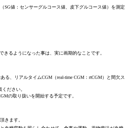
糖（SG値：センサーグルコース値、皮下グルコース値）を測定
ターできるようになった事は、実に画期的なことです。
ルタイムCGM（real-time CGM：rtCGM）と間欠ス
談ください。
CGMの取り扱いを開始する予定です。
て頂きます。