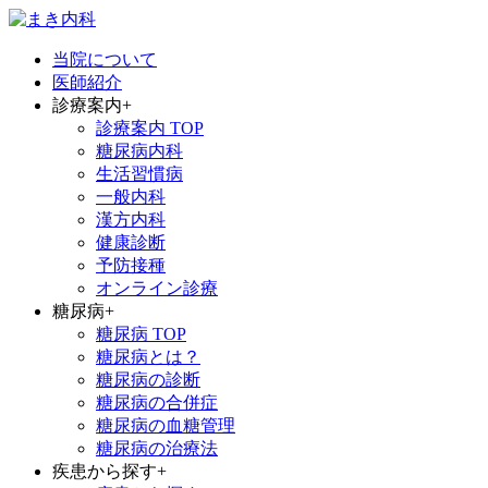
当院について
医師紹介
診療案内
+
診療案内 TOP
糖尿病内科
生活習慣病
一般内科
漢方内科
健康診断
予防接種
オンライン診療
糖尿病
+
糖尿病 TOP
糖尿病とは？
糖尿病の診断
糖尿病の合併症
糖尿病の血糖管理
糖尿病の治療法
疾患から探す
+