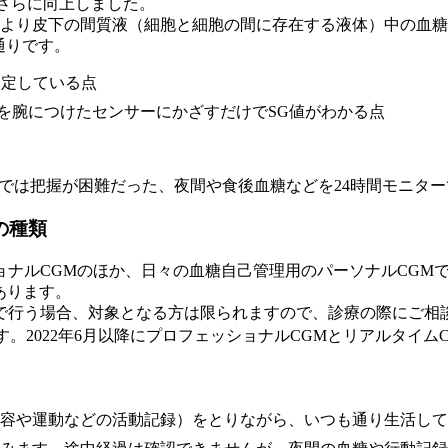
はさらに向上しました。
により皮下の間質液（細胞と細胞の間に存在する液体）中の血
通りです。
測定している点
を腕につけたセンサーにかざすだけでSG値がわかる点
BGでは把握が困難だった、夜間や食後血糖などを24時間モニ
)の種類
GMのほか、日々の血糖自己管理用のパーソナルCGMである、リア
つがあります。
療で行う場合、対象となる方は限られますので、診療の際にご相
。2022年6月以降にプロフェッショナルCGMとリアルタイム
内容や運動などの活動記録）をとりながら、いつも通り生活し