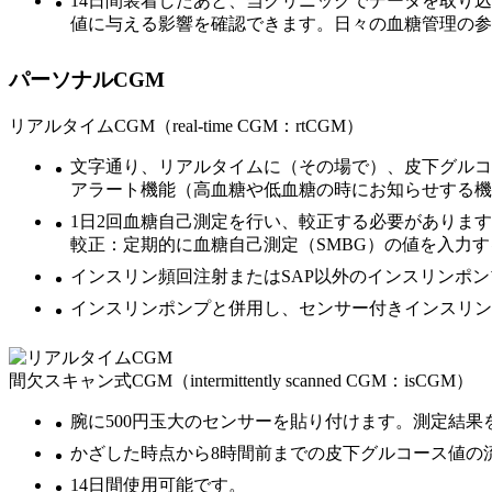
14日間装着したあと、当クリニックでデータを取り
値に与える影響を確認できます。日々の血糖管理の参
パーソナルCGM
リアルタイムCGM（real-time CGM：rtCGM）
文字通り、リアルタイムに（その場で）、皮下グルコ
アラート機能（高血糖や低血糖の時にお知らせする機
1日2回血糖自己測定を行い、較正する必要がありま
較正：定期的に血糖自己測定（SMBG）の値を入力
インスリン頻回注射またはSAP以外のインスリンポ
インスリンポンプと併用し、センサー付きインスリンポンプ（SAP
間欠スキャン式CGM（intermittently scanned CGM：isCGM）
腕に500円玉大のセンサーを貼り付けます。測定結
かざした時点から8時間前までの皮下グルコース値の
14日間使用可能です。