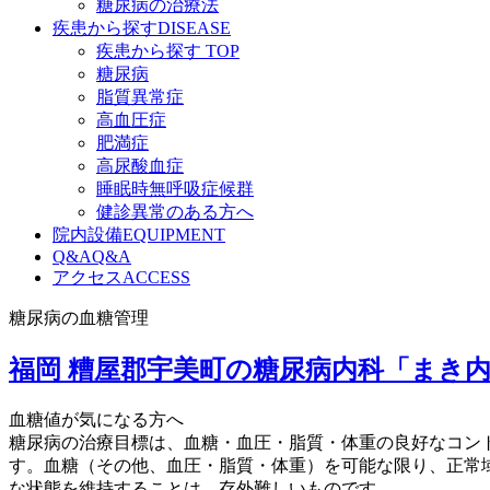
糖尿病の治療法
疾患から探す
DISEASE
疾患から探す TOP
糖尿病
脂質異常症
高血圧症
肥満症
高尿酸血症
睡眠時無呼吸症候群
健診異常のある方へ
院内設備
EQUIPMENT
Q&A
Q&A
アクセス
ACCESS
糖尿病の血糖管理
福岡 糟屋郡宇美町の糖尿病内科「まき
血糖値が気になる方へ
糖尿病の治療目標は、血糖・血圧・脂質・体重の良好なコン
す。血糖（その他、血圧・脂質・体重）を可能な限り、正常
な状態を維持することは、存外難しいものです。