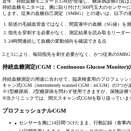
近年、持続血糖モニター (CGM)が登場し、糖尿病診療の質
持続血糖モニターは、腕に貼り付けた500円玉大のセンサー
します。従来の血糖自己測定（SMBG）との違いは、以下の
前述の毛細血管血ではなく、間質液中の血糖（SG値）を
指先を穿刺する必要がなく、測定結果を読み取るリーダー
24時間連続して血糖の変動傾向を確認できる点
2.と3.により、毎回指先を刺す必要がなく、かつ従来のSM
持続血糖測定(CGM：Continuous Glucose Monitor
持続血糖測定の用途に合わせて、臨床検査用のプロフェッショナルC
キャン式CGM（intermittently scanned CGM：isCGM）の3
※1型糖尿病、2型糖尿病を問わず使用できますが、保険診
※当クリニックでは、間欠スキャン式CGMを取り扱っています
プロフェッショナルCGM
センサーを腕に14日間つけたまま、行動記録（食事