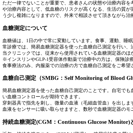
ただ
一律でない
ことが重要で、
患者さんの状態
や
治療内容
を
や治療内容として、低血糖のリスクが高くなる、生活の質が落ち
う少し複雑になりますので、外来で相談させて頂きながら治
血糖測定について
血糖値は、1日の中で常に変動しています。食事、運動、睡
常診療では、簡易血糖測定器を使った血糖自己測定を行い、
当クリニックでは、従来から使用されている血糖測定器のほ
※インスリンやGLP-1受容体作動薬で治療中の方は、保険診
食事療法のみ、内服薬での治療の方で血糖自己測定をご希望
血糖自己測定（SMBG：Self Monitoring of Blood 
簡易血糖測定器を使った血糖自己測定のことです。自宅でも
い血糖コントロールが期待できます。
穿刺器具で指先を刺し、微量の血液（毛細血管血）を出しま
血液をセンサーに吸い取らせますと、数秒で血糖測定器のモ
持続血糖測定(CGM：Continuous Glucose Monitor