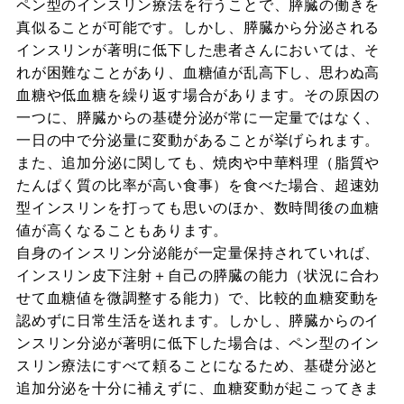
ペン型のインスリン療法を行うことで、膵臓の働きを
真似ることが可能です。しかし、膵臓から分泌される
インスリンが著明に低下した患者さんにおいては、そ
れが困難なことがあり、血糖値が乱高下し、思わぬ高
血糖や低血糖を繰り返す場合があります。その原因の
一つに、膵臓からの基礎分泌が常に一定量ではなく、
一日の中で分泌量に変動があることが挙げられます。
また、追加分泌に関しても、焼肉や中華料理（脂質や
たんぱく質の比率が高い食事）を食べた場合、超速効
型インスリンを打っても思いのほか、数時間後の血糖
値が高くなることもあります。
自身のインスリン分泌能が一定量保持されていれば、
インスリン皮下注射＋自己の膵臓の能力（状況に合わ
せて血糖値を微調整する能力）で、比較的血糖変動を
認めずに日常生活を送れます。しかし、膵臓からのイ
ンスリン分泌が著明に低下した場合は、ペン型のイン
スリン療法にすべて頼ることになるため、基礎分泌と
追加分泌を十分に補えずに、血糖変動が起こってきま