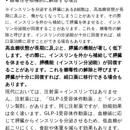
糖毒性を積極的に解除する場合
※インスリンを分泌する膵臓にあるβ細胞は、高血糖状態が長
期に及ぶと、働かなくなってしまうことがあります。その際
に、インスリンを外から補給して膵臓を休ませると、インス
リン分泌能が回復することがあります。これを、糖毒性の解
除と呼びます。インスリンの分泌能が十分に回復すれば、経
口薬治療に戻すことができる場合もあります。
高血糖状態が長期に及ぶと、膵臓の機能が著しく低下
します。その際に、インスリンを外から補給して膵臓
を休ませると、膵機能（インスリン分泌能）が回復す
ることがあります。これを糖毒性の解除と呼びます。
膵臓が十分に回復すれば、経口薬に移行できる場合も
あります。
現代においては、注射薬＝インスリンではありませ
ん。注射薬には、「GLP-1受容体作動薬」と「インス
リン製剤」があります。同じ注射薬ですが、効能効果
は全く違います。GLP-1受容体作動薬は、血糖値に応
じて膵臓からインスリンを分泌させるため、低血糖が
起こりにくく、食欲や体重を減らす効果もあります。