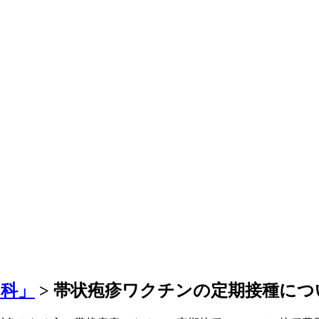
内科」
>
帯状疱疹ワクチンの定期接種につ