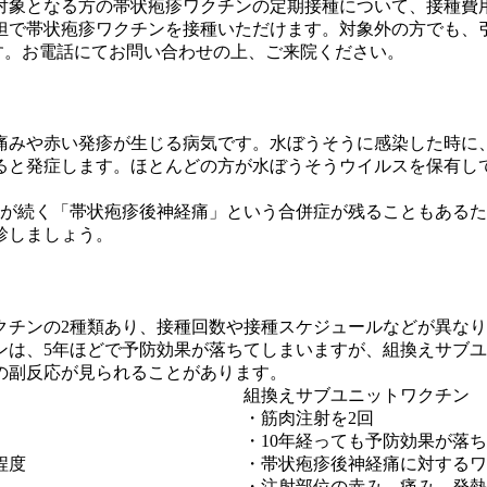
り、対象となる方の帯状疱疹ワクチンの定期接種について、接種
担で帯状疱疹ワクチンを接種いただけます。対象外の方でも、
す。お電話にてお問い合わせの上、ご来院ください。
痛みや赤い発疹が生じる病気です。水ぼうそうに感染した時に
と発症します。ほとんどの方が水ぼうそうウイルスを保有して
みが続く「帯状疱疹後神経痛」という合併症が残ることもある
診しましょう。
クチンの2種類あり、接種回数や接種スケジュールなどが異な
は、5年ほどで予防効果が落ちてしまいますが、組換えサブユ
の副反応が見られることがあります。
組換えサブユニットワクチン
・筋肉注射を2回
・
10年経っても予防効果が落
程度
・帯状疱疹後神経痛に対するワ
・注射部位の赤み、痛み、
発熱