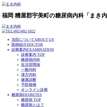
福岡 糟屋郡宇美町の糖尿病内科「まき
当院について
ABOUT US
医師紹介
DOCTOR
診療案内
EXAMINATION
診療案内 TOP
糖尿病内科
生活習慣病
一般内科
漢方内科
健康診断
予防接種
オンライン診療
糖尿病
DIABETES
糖尿病 TOP
糖尿病とは？