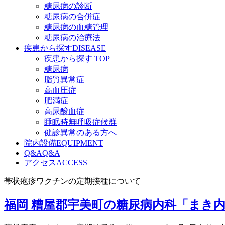
糖尿病の診断
糖尿病の合併症
糖尿病の血糖管理
糖尿病の治療法
疾患から探す
DISEASE
疾患から探す TOP
糖尿病
脂質異常症
高血圧症
肥満症
高尿酸血症
睡眠時無呼吸症候群
健診異常のある方へ
院内設備
EQUIPMENT
Q&A
Q&A
アクセス
ACCESS
帯状疱疹ワクチンの定期接種について
福岡 糟屋郡宇美町の糖尿病内科「まき