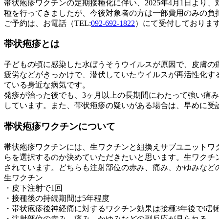
帯状疱疹ワクチンの定期接種化に伴い、2025年4月1日よ
種を行ってきましたが、今後対象者の方は一部費用のみの負
ご予約は、お電話（TEL:
092-692-1822
）にて受付しておりま
帯状疱疹とは
子どもの頃に感染した水ぼうそうウイルスが原因で、皮膚の
疲労などがきっかけで、潜伏していたウイルスが再活性化する
ている身近な病気です。
発疹が治った後でも、3ヶ月以上の長期間にわたって強い痛
しています。また、帯状疱疹の疑いがある場合は、早めに受
帯状疱疹ワクチンについて
帯状疱疹ワクチンには、生ワクチンと組換えサブユニットワ
らを選択するのか決めていただきたいと思います。生ワクチン
されています。どちらも注射部位の赤み、痛み、かゆみなど
生ワクチン
・皮下注射で1回
・接種後の持続期間は
5年程度
・帯状疱疹後神経痛に対するワクチン効果は接種3年後で
6割
・注射部位の赤み、痛み、
かゆみ
などの副反応が見られる