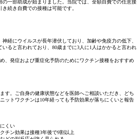
費用の一部助成が始まりました。当院では、全額自費での任意接
引き続き自費での接種は可能です。
、神経にウイルスが長年潜伏しており、加齢や免疫力の低下、
いると言われており、80歳までに3人に1人はかかると言われ
ため、発症および重症化予防のためにワクチン接種をおすすめ
ります。ご自身の健康状態などを医師へご相談いただき、どち
ニットワクチンは10年経っても予防効果が落ちにくいと報告
ちにくい
クチン効果は接種3年後で
9割以上
などの副反応が強く見られる