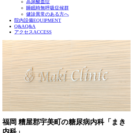
高尿酸血症
睡眠時無呼吸症候群
健診異常のある方へ
院内設備
EQUIPMENT
Q&A
Q&A
アクセス
ACCESS
福岡 糟屋郡宇美町の糖尿病内科「まき
内科」