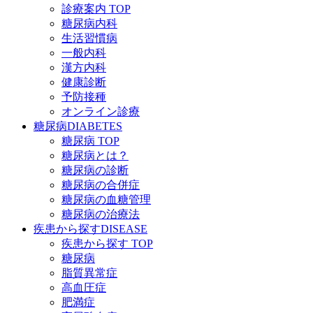
診療案内 TOP
糖尿病内科
生活習慣病
一般内科
漢方内科
健康診断
予防接種
オンライン診療
糖尿病
DIABETES
糖尿病 TOP
糖尿病とは？
糖尿病の診断
糖尿病の合併症
糖尿病の血糖管理
糖尿病の治療法
疾患から探す
DISEASE
疾患から探す TOP
糖尿病
脂質異常症
高血圧症
肥満症